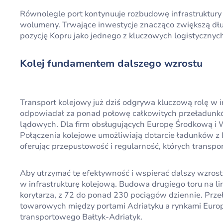
Równolegle port kontynuuje rozbudowę infrastruktury
wolumeny. Trwające inwestycje znacząco zwiększą d
pozycję Kopru jako jednego z kluczowych logistyczn
Kolej fundamentem dalszego wzrostu
Transport kolejowy już dziś odgrywa kluczową rolę w
odpowiadał za ponad połowę całkowitych przeładunków
lądowych. Dla firm obsługujących Europę Środkową i
Połączenia kolejowe umożliwiają dotarcie ładunków z
oferując przepustowość i regularność, których transpo
Aby utrzymać tę efektywność i wspierać dalszy wzros
w infrastrukturę kolejową. Budowa drugiego toru na l
korytarza, z 72 do ponad 230 pociągów dziennie. Prz
towarowych między portami Adriatyku a rynkami Euro
transportowego Bałtyk-Adriatyk.