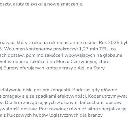
oszty, atuty te zyskują nowe znaczenie.
iatyku, który z roku na rok nieustannie rośnie. Rok 2025 był
2%. Wolumen kontenerów przekroczył 1,27 mln TEU, co
chach dostaw, pomimo zakłóceń wpływających na globalne
nawet w obliczu zakłóceń na Morzu Czerwonym, które
uropy oferujących krótsze trasy z Azji na Stary
elatywnie niski poziom kongestii. Podczas gdy główne
ie zmagały się ze spadkami efektywności, Koper utrzymywał
. Dla firm zarządzających złożonymi łańcuchami dostaw
ywalność dostaw. Port rozwinął również silną specjalizację
 z kluczowych hubów logistycznych dla branży