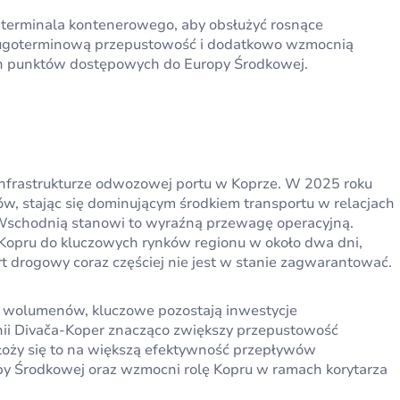
 terminala kontenerowego, aby obsłużyć rosnące
ługoterminową przepustowość i dodatkowo wzmocnią
ych punktów dostępowych do Europy Środkowej.
 infrastrukturze odwozowej portu w Koprze. W 2025 roku
, stając się dominującym środkiem transportu w relacjach
 Wschodnią stanowi to wyraźną przewagę operacyjną.
 Kopru do kluczowych rynków regionu w około dwa dni,
rt drogowy coraz częściej nie jest w stanie zagwarantować.
t wolumenów, kluczowe pozostają inwestycje
inii Divača-Koper znacząco zwiększy przepustowość
ełoży się to na większą efektywność przepływów
py Środkowej oraz wzmocni rolę Kopru w ramach korytarza