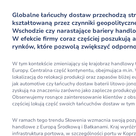
Globalne łańcuchy dostaw przechodzą struk
kształtowaną przez czynniki geopolityczne,
Wschodzie czy narastające bariery handlo
W efekcie firmy coraz częściej poszukują
rynków, które pozwolą zwiększyć odporno
W tym kontekście zmieniający się krajobraz handlowy
Europy. Centralna część kontynentu, obejmująca m.in. W
lokalizacją do relokacji produkcji oraz zapasów bliżej
jak automotive czy łańcuchy dostaw baterii litowo-jo
zyskują na znaczeniu zarówno jako zaplecze produkcyjn
Obserwujemy rosnące zainteresowanie klientów z obsza
częściej lokują część swoich łańcuchów dostaw w tym 
W ramach tego trendu Słowenia wzmacnia swoją pozycję
handlowe z Europą Środkową i Bałkanami. Kraj wyróżni
infrastruktura portowa, w szczególności portu w Koprze,