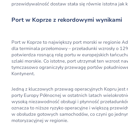
przewidywalność dostaw stała się równie istotna jak k
Port w Koprze z rekordowymi wynikami
Port w Koprze to największy port morski w regionie Adr
dla terminala przełomowy – przeładunki wzrosły o 1
potwierdza rosnącą rolę portu w europejskich łańcu
szlaki morskie. Co istotne, port utrzymał ten wzrost 
tymczasowo ograniczyły przewagę portów południowej E
Kontynent.
Jedną z kluczowych przewag operacyjnych Kopru jest r
porty Europy Północnej w ostatnich latach wielokrotn
wysoką niezawodność obsługi i płynność przeładunków
oznacza to niższe ryzyko operacyjne i większą przewid
w obsłudze gotowych samochodów, co czyni go jednym
motoryzacyjnej w regionie.