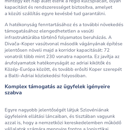
mintegy két nap alatt elérik a régió kulcspiacait, olyan
kapacitást és rendszerességet biztosítva, amelyet
a közúti szállítás egyre kevésbé tud garantálni.
A hatékonyság fenntartásához és a további növekedés
támogatásához elengedhetetlen a vasúti
infrastruktúrába történő folyamatos beruházás. A
Divača–Koper vasútvonal második vágányának építése
jelentősen növeli majd a korridor kapacitását: 72
vonatról több mint 230 vonatra naponta. Ez javítja az
árufolyamatok hatékonyságát az adriai kikötők és
Közép‑Európa között, és tovább erősíti Koper szerepét
a Balti–Adriai közlekedési folyosóban.
Komplex támogatás az ügyfelek igényeire
szabva
Egyre nagyobb jelentőségét látjuk Szlovéniának
ügyfeleink ellátási láncaiban, és tisztában vagyunk
azzal is, hogy a nemzetközi kereskedelemben működő
vállalatok számára mennyire fontos a logisztikai