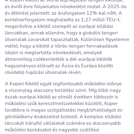
A Koperi Kikötő az Adria legnagyobb tengeri kikötője,
és évről évre folyamatos növekedést mutat. A 2025‑ös
év áttörést jelentett: az áruforgalom 12%-kal nőtt. A
konténerforgalom meghaladta az 1,27 millió TEU‑t,
megerősítve a kikötő szerepét az európai ellátási
láncokban, annak ellenére, hogy a globális tengeri
útvonalak zavarokat tapasztaltak. Különösen figyelemre
méltó, hogy a kikötő a Vörös‑tengeri fennakadások
idején is megtartotta növekedését, amelyek
átmenetileg csökkentették a dél‑európai kikötők
hagyományos előnyét az Ázsia és Európa közötti
rövidebb hajózási útvonalak révén.
A Koperi Kikötő egyik legfontosabb működési előnye
a viszonylag alacsony torlódási szint. Míg több nagy
észak‑európai kikötő az elmúlt években többször is
működési szűk keresztmetszetekkel küzdött, Koper
továbbra is magas szolgáltatási megbízhatóságot és
gördülékeny árukezelést biztosít. A komplex ellátási
láncokat irányító vállalatok számára ez alacsonyabb
működési kockázatot és nagyobb szállítási