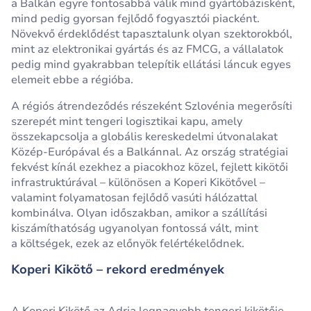
a Balkán egyre fontosabbá válik mind gyártóbázisként,
mind pedig gyorsan fejlődő fogyasztói piacként.
Növekvő érdeklődést tapasztalunk olyan szektorokból,
mint az elektronikai gyártás és az FMCG, a vállalatok
pedig mind gyakrabban telepítik ellátási láncuk egyes
elemeit ebbe a régióba.
A régiós átrendeződés részeként Szlovénia megerősíti
szerepét mint tengeri logisztikai kapu, amely
összekapcsolja a globális kereskedelmi útvonalakat
Közép‑Európával és a Balkánnal. Az ország stratégiai
fekvést kínál ezekhez a piacokhoz közel, fejlett kikötői
infrastruktúrával – különösen a Koperi Kikötővel –
valamint folyamatosan fejlődő vasúti hálózattal
kombinálva. Olyan időszakban, amikor a szállítási
kiszámíthatóság ugyanolyan fontossá vált, mint
a költségek, ezek az előnyök felértékelődnek.
Koperi Kikötő – rekord eredmények