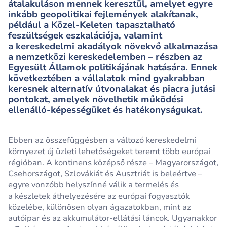
átalakuláson mennek keresztül, amelyet egyre
inkább geopolitikai fejlemények alakítanak,
például a Közel‑Keleten tapasztalható
feszültségek eszkalációja, valamint
a kereskedelmi akadályok növekvő alkalmazása
a nemzetközi kereskedelemben – részben az
Egyesült Államok politikájának hatására. Ennek
következtében a vállalatok mind gyakrabban
keresnek alternatív útvonalakat és piacra jutási
pontokat, amelyek növelhetik működési
ellenálló‑képességüket és hatékonyságukat.
Ebben az összefüggésben a változó kereskedelmi
környezet új üzleti lehetőségeket teremt több európai
régióban. A kontinens középső része – Magyarországot,
Csehországot, Szlovákiát és Ausztriát is beleértve –
egyre vonzóbb helyszínné válik a termelés és
a készletek áthelyezésére az európai fogyasztók
közelébe, különösen olyan ágazatokban, mint az
autóipar és az akkumulátor‑ellátási láncok. Ugyanakkor