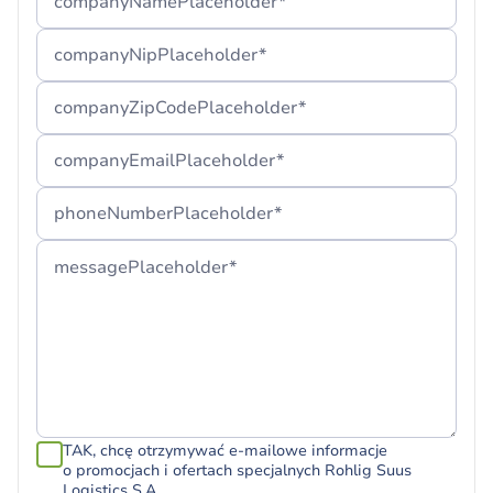
companyNamePlaceholder*
Dziękujemy i cieszymy się, że jesteś z nami.
companyNipPlaceholder*
Jeżeli nie możesz odnaleźć naszej wiadomości,
companyZipCodePlaceholder*
sugerujemy sprawdzenie folderu „Spam” lub
odczekanie kilku minut.
companyEmailPlaceholder*
phoneNumberPlaceholder*
messagePlaceholder*
TAK, chcę otrzymywać e-mailowe informacje
o promocjach i ofertach specjalnych Rohlig Suus
Logistics S.A.