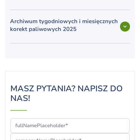
Archiwum tygodniowych i miesięcznych
korekt paliwowych 2025
MASZ PYTANIA? NAPISZ DO
NAS!
Twój formularz został pomyślnie
fullNamePlaceholder*
przesłany!