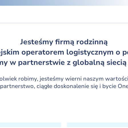
Jesteśmy firmą rodzinną
jskim operatorem logistycznym o po
y w partnerstwie z globalną siecią
olwiek robimy, jesteśmy wierni naszym wartośc
artnerstwo, ciągłe doskonalenie się i bycie On