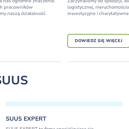
la nas ogromne znaczenie.
Zaczynaliśmy od spedycji, a
ch pracowników
logistycznej, nieruchomości
imy naszą działalność.
inwestycyjne i charytatywne.
DOWIEDZ SIĘ WIĘCEJ
SUUS
SUUS EXPERT
SUUS EXPERT to firma specjalizująca się