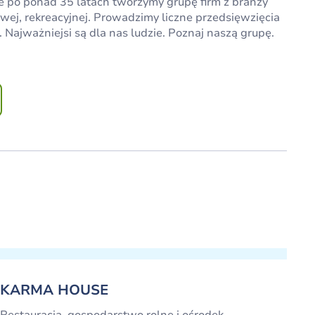
le po ponad 35 latach tworzymy grupę firm z branży
owej, rekreacyjnej. Prowadzimy liczne przedsięwzięcia
 Najważniejsi są dla nas ludzie. Poznaj naszą grupę.
KARMA HOUSE
Restauracja, gospodarstwo rolne i ośrodek