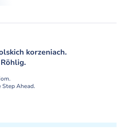
lskich korzeniach.
 Röhlig.
iom.
e Step Ahead.