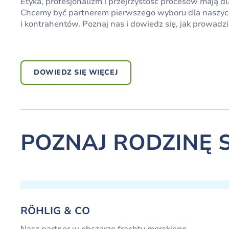
Etyka, profesjonalizm i przejrzystość procesów mają d
Chcemy być partnerem pierwszego wyboru dla naszy
i kontrahentów. Poznaj nas i dowiedz się, jak prowadz
DOWIEDZ SIĘ WIĘCEJ
POZNAJ RODZINĘ 
RÖHLIG & CO
Nasz partner w obszarze frachtu morskiego