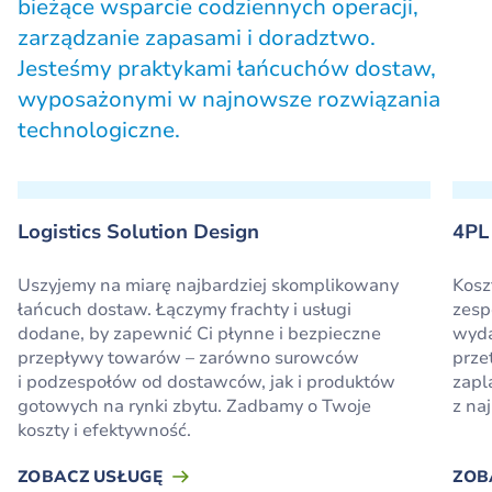
bieżące wsparcie codziennych operacji,
zarządzanie zapasami i doradztwo.
Jesteśmy praktykami łańcuchów dostaw,
wyposażonymi w najnowsze rozwiązania
technologiczne.
Logistics Solution Design
4PL
Uszyjemy na miarę najbardziej skomplikowany
Kosz
łańcuch dostaw. Łączymy frachty i usługi
zesp
dodane, by zapewnić Ci płynne i bezpieczne
wyda
przepływy towarów – zarówno surowców
prze
i podzespołów od dostawców, jak i produktów
zapl
gotowych na rynki zbytu. Zadbamy o Twoje
z na
koszty i efektywność.
ZOBACZ USŁUGĘ
ZOB