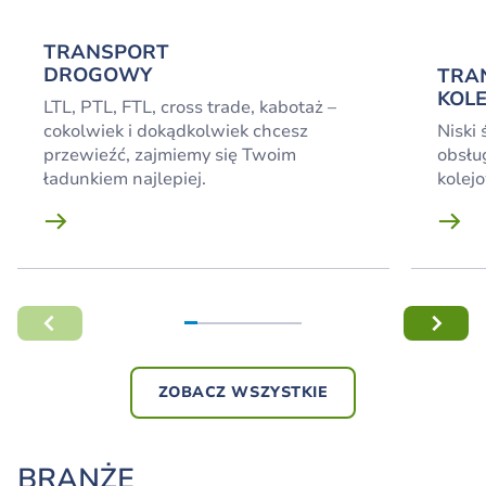
TRANSPORT
DROGOWY
TRA
KOL
LTL, PTL, FTL, cross trade, kabotaż –
cokolwiek i dokądkolwiek chcesz
Niski
przewieźć, zajmiemy się Twoim
obsłu
ładunkiem najlepiej.
kolej
ZOBACZ WSZYSTKIE
BRANŻE