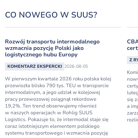
CO NOWEGO W SUUS?
Rozwój transportu intermodalnego
CBA
wzmacnia pozycję Polski jako
cert
logistycznego hubu Europy
Z 
KOMENTARZ EKSPERCKI
2026-08-05
Komi
W pierwszym kwartale 2026 roku polska kolej
nowy
przewiozła blisko 790 tys. TEU w transporcie
cert
intermodalnym, a jego udział w kolejowej
lute
pracy przewozowej osiągnął rekordowe
się 
19,2%. Ten trend obserwujemy również
a im
w naszych operacjach w Rohlig SUUS
zarz
Logistics. Pokazuje to, że intermodal staje się
rozli
coraz istotniejszym elementem polskiego
systemu transportowego i wzmacnia pozycję