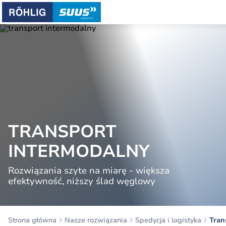
TRANSPORT
INTERMODALNY
Rozwiązania szyte na miarę - większa
efektywność, niższy ślad węglowy
Strona główna
Nasze rozwiązania
Spedycja i logistyka
Tran