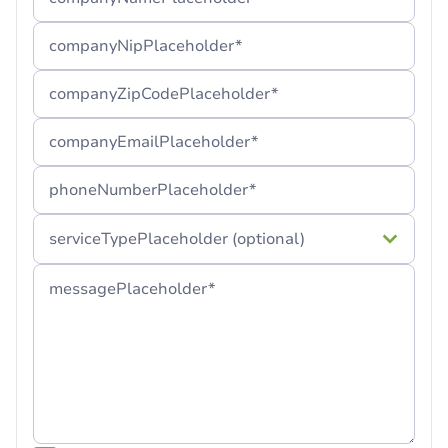
sugerujemy sprawdzenie folderu „Spam” lub
odczekanie kilku minut.
companyNipPlaceholder*
companyZipCodePlaceholder*
companyEmailPlaceholder*
phoneNumberPlaceholder*
serviceTypePlaceholder (optional)
messagePlaceholder*