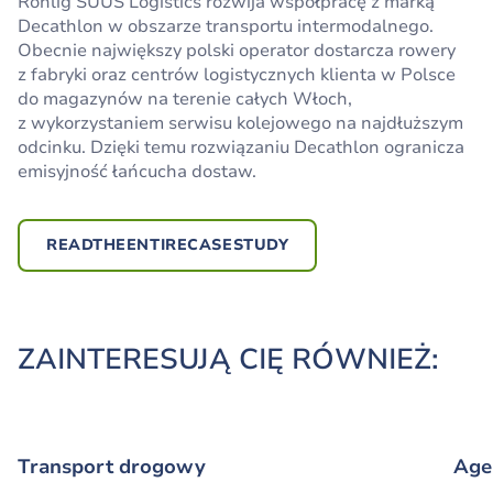
Rohlig SUUS Logistics rozwija współpracę z marką
Sprawny przew
óz du
żych wolumen
ów i ci
ężkich
Decathlon w obszarze transportu intermodalnego.
ładunk
ów jednocze
śnie, ograniczone przeładunki czy
Obecnie największy polski operator dostarcza rowery
efektywne wykorzystanie kolei, kt
óre pozwala
z fabryki oraz centrów logistycznych klienta w Polsce
na realne ograniczenie CO
₂ w przewozie – to tylko
do magazynów na terenie całych Włoch,
niekt
óre korzy
ści transportu intermodalnego. Ale czym
z wykorzystaniem serwisu kolejowego na najdłuższym
właściwie jest ta opcja przewozowa i dlaczego warto
odcinku. Dzięki temu rozwiązaniu Decathlon ogranicza
włączyć ją do swoich operacji?
emisyjność łańcucha dostaw.
READTHEENTIRECASESTUDY
READTHEENTIRECASESTUDY
ZAINTERESUJĄ CIĘ RÓWNIEŻ:
Transport drogowy
Age