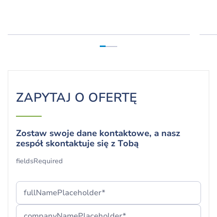
ZAPYTAJ O OFERTĘ
Zostaw swoje dane kontaktowe, a nasz
zespół skontaktuje się z Tobą
Twój formularz został pomyślnie
fieldsRequired
przesłany!
Dziękujemy i cieszymy się, że jesteś z nami.
fullNamePlaceholder*
Jeżeli nie możesz odnaleźć naszej wiadomości,
companyNamePlaceholder*