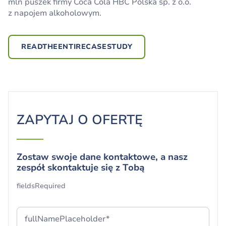
mln puszek firmy Coca Cola HBC Polska sp. z o.o.
pokonała ponad 2200 km, redukując ilość
z napojem alkoholowym.
wyemitowanych gazów cieplarnianych o 3,9 tony.
Inicjatywa wpisuje się w działania największego
READTHEENTIRECASESTUDY
polskiego operatora logistycznego w obszarze ESG.
READTHEENTIRECASESTUDY
READTHEENTIRECASESTUDY
ZAPYTAJ O OFERTĘ
Zostaw swoje dane kontaktowe, a nasz
zespół skontaktuje się z Tobą
Twój formularz został pomyślnie
fieldsRequired
przesłany!
Dziękujemy i cieszymy się, że jesteś z nami.
fullNamePlaceholder*