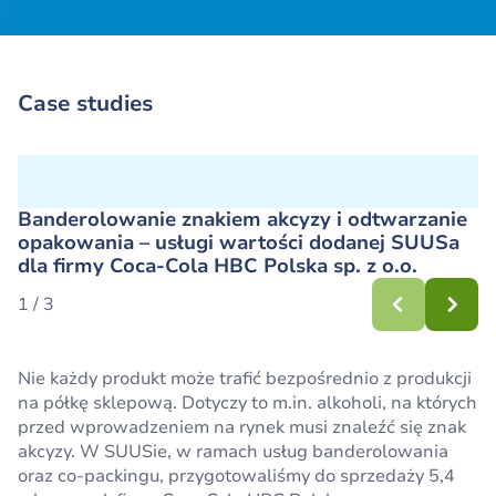
Case studies
Banderolowanie znakiem akcyzy i odtwarzanie
opakowania – usługi wartości dodanej SUUSa
dla firmy Coca-Cola HBC Polska sp. z o.o.
1 / 3
Nie każdy produkt może trafić bezpośrednio z produkcji
Kompleksowa obsługa logistyczna jest kluczowa dla
Rohlig SUUS Logistics przeprowadził pilotaż
na półkę sklepową. Dotyczy to m.in. alkoholi, na których
rozwoju biznesowego firm produkcyjnych, w tym tych
ciężarówki eActros 300, który potwierdził możliwość
przed wprowadzeniem na rynek musi znaleźć się znak
z branży kosmetycznej. Przyczynia się do efektywnego
efektywnego wykorzystania elektrycznych aut
akcyzy. W SUUSie, w ramach usług banderolowania
wytwarzania towarów oraz wzrostu sprzedaży. W jaki
w przewozach wahadłowych w transporcie ciężkim.
oraz co-packingu, przygotowaliśmy do sprzedaży 5,4
sposób?
W trakcie dwutygodniowego testu ciężarówka