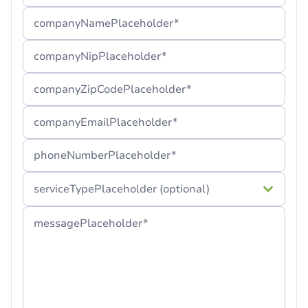
Jeżeli nie możesz odnaleźć naszej wiadomości,
companyNamePlaceholder*
sugerujemy sprawdzenie folderu „Spam” lub
odczekanie kilku minut.
companyNipPlaceholder*
companyZipCodePlaceholder*
companyEmailPlaceholder*
phoneNumberPlaceholder*
serviceTypePlaceholder (optional)
messagePlaceholder*