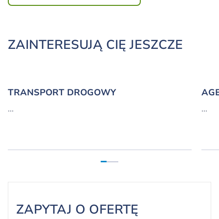
krajowym i zagranicznym. Obiekt zlokalizowany jest
w parku logistycznym P3 Warsaw I.
READTHEENTIRECASESTUDY
ZAINTERESUJĄ CIĘ JESZCZE
READTHEENTIRECASESTUDY
TRANSPORT DROGOWY
AGE
...
...
ZAPYTAJ O OFERTĘ