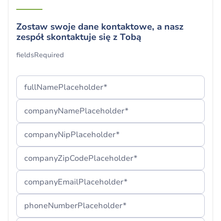
Zostaw swoje dane kontaktowe, a nasz
zespół skontaktuje się z Tobą
Twój formularz został pomyślnie
fieldsRequired
przesłany!
Dziękujemy i cieszymy się, że jesteś z nami.
fullNamePlaceholder*
Jeżeli nie możesz odnaleźć naszej wiadomości,
companyNamePlaceholder*
sugerujemy sprawdzenie folderu „Spam” lub
odczekanie kilku minut.
companyNipPlaceholder*
companyZipCodePlaceholder*
companyEmailPlaceholder*
phoneNumberPlaceholder*