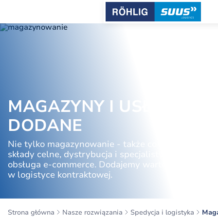
MAGAZYNY I USŁUGI
DODANE
Nie tylko magazynowanie - także co-packing,
składy celne, dystrybucja i specjalistyczna
obsługa e-commerce. Dodajemy wartość
w logistyce kontraktowej.
Strona główna
Nasze rozwiązania
Spedycja i logistyka
Maga