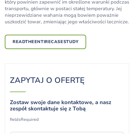
który powinien zapewnić im określone warunki podczas
z branży kosmetycznej. Przyczynia się do efektywnego
transportu, głównie w postaci stałej temperatury. Jej
wytwarzania towarów oraz wzrostu sprzedaży. W jaki
nieprzewidziane wahania mogą bowiem poważnie
sposób?
uszkodzić towar, zmieniając jego właściwości lecznicze.
READTHEENTIRECASESTUDY
READTHEENTIRECASESTUDY
ZAPYTAJ O OFERTĘ
Zostaw swoje dane kontaktowe, a nasz
zespół skontaktuje się z Tobą
Twój formularz został pomyślnie
fieldsRequired
przesłany!