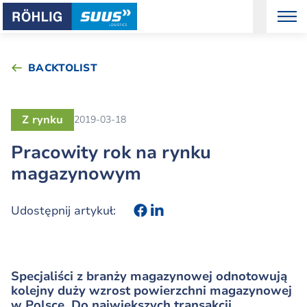
BACKTOLIST
Z rynku
2019-03-18
Pracowity rok na rynku
magazynowym
Udostępnij artykuł:
Specjaliści z branży magazynowej odnotowują
kolejny duży wzrost powierzchni magazynowej
w Polsce. Do największych transakcji