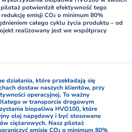
ilotaż potwierdził efektywność tego
a redukcję emisji CO₂ o minimum 80%
nieniem całego cyklu życia produktu – od
Projekt realizowany jest we współpracy
 działania, które przekładają się
uchach dostaw naszych klientów, przy
tywności operacyjnej. To ważny
. Dlatego w transporcie drogowym
zystania biopaliwa HVO100, które
jny olej napędowy i być stosowane
ów ciężarowych. Nasz pilotaż
ograniczyć emisję CO₂ o minimum 80%