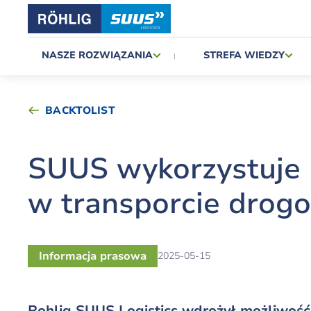
NASZE ROZWIĄZANIA
STREFA WIEDZY
BACKTOLIST
SUUS wykorzystuje
w transporcie dro
Informacja prasowa
2025-05-15
Rohlig SUUS Logistics wdrożył możliwoś