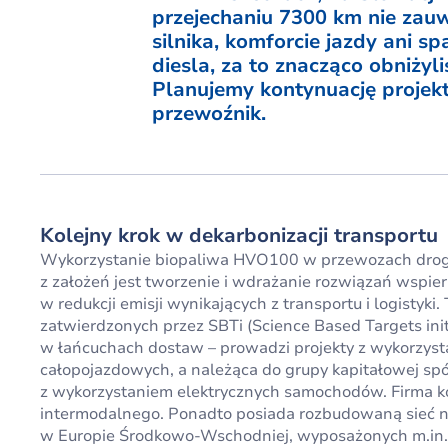
przejechaniu 7300 km nie zau
silnika, komforcie jazdy ani 
diesla, za to znacząco obniży
Planujemy kontynuację projek
przewoźnik.
Kolejny krok w dekarbonizacji transportu
Wykorzystanie biopaliwa HVO100 w przewozach drogo
z założeń jest tworzenie i wdrażanie rozwiązań wspi
w redukcji emisji wynikających z transportu i logistyki.
zatwierdzonych przez SBTi (Science Based Targets init
w łańcuchach dostaw – prowadzi projekty z wykorzys
całopojazdowych, a należąca do grupy kapitałowej spó
z wykorzystaniem elektrycznych samochodów. Firma ko
intermodalnego. Ponadto posiada rozbudowaną sieć n
w Europie Środkowo-Wschodniej, wyposażonych m.in. 