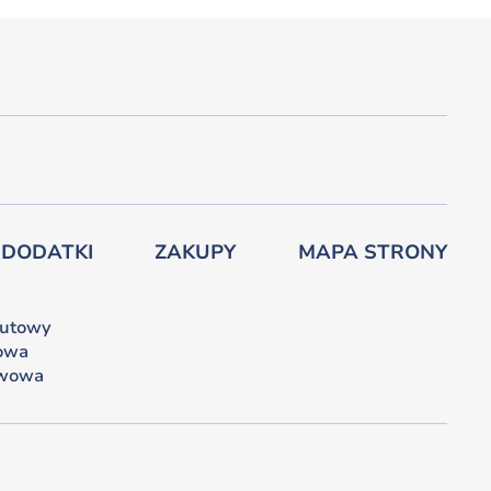
 DODATKI
ZAKUPY
MAPA STRONY
lutowy
owa
iwowa