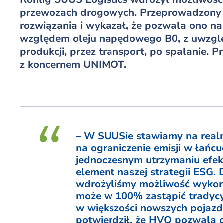
przewozach drogowych. Przeprowadzony p
rozwiązania i wykazał, że pozwala ono n
względem oleju napędowego B0, z uwzględ
produkcji, przez transport, po spalanie. 
z koncernem UNIMOT.
– W SUUSie stawiamy na realne
na ograniczenie emisji w łańc
jednoczesnym utrzymaniu efek
element naszej strategii ESG
wdrożyliśmy możliwość wykor
może w 100% zastąpić tradycy
w większości nowszych pojazd
potwierdził, że HVO pozwala 