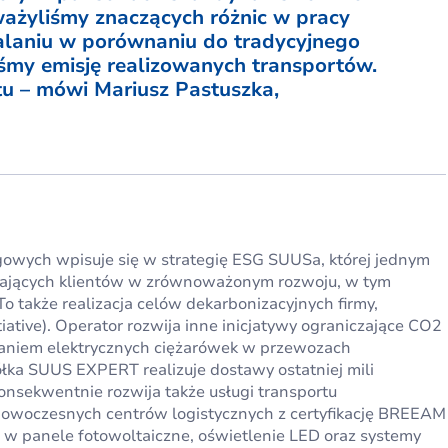
ważyliśmy znaczących różnic w pracy
spalaniu w porównaniu do tradycyjnego
liśmy emisję realizowanych transportów.
tu – mówi Mariusz Pastuszka,
wych wpisuje się w strategię ESG SUUSa, której jednym
erających klientów w zrównoważonym rozwoju, w tym
 To także realizacja celów dekarbonizacyjnych firmy,
iative). Operator rozwija inne inicjatywy ograniczające CO2
taniem elektrycznych ciężarówek w przewozach
łka SUUS EXPERT realizuje dostawy ostatniej mili
nsekwentnie rozwija także usługi transportu
owoczesnych centrów logistycznych z certyfikację BREEAM
w panele fotowoltaiczne, oświetlenie LED oraz systemy