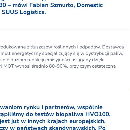
0 – mówi Fabian Szmurło, Domestic
 SUUS Logistics.
produkowane z tłuszczów roślinnych i odpadów. Dostawcą
multienergetyczny specjalizujący się w dystrybucji paliw,
nie poziom redukcji emisyjności osiągany dzięki
IMOT wynosi średnio 80-90%, przy czym ostateczna
waniom rynku i partnerów, wspólnie
stąpiliśmy do testów biopaliwa HVO100,
st już w innych krajach europejskich,
i czy w państwach skandynawskich. Po