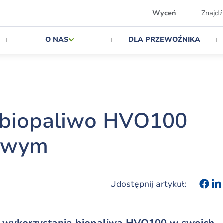
Wyceń
Znajdź
O NAS
DLA PRZEWOŹNIKA
 biopaliwo HVO100
gowym
Udostępnij artykuł:
ć wykorzystania biopaliwa HVO100 w swoich