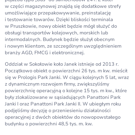
w części magazynowej znajdą się dodatkowe strefy
umożliwiające przepakowywanie, preinstalację
i testowanie towarów. Dzięki bliskości terminala
w Pruszkowie, nowy obiekt będzie mógł służyć do
obsługi transportów kolejowych, morskich lub
intermodalnych. Budynek będzie służył obecnym
i nowym klientom, ze szczególnym uwzględnieniem
branży AGD, FMCG i elektronicznej.
Oddział w Sokołowie koło Janek istnieje od 2013 r.
Początkowo obiekt o powierzchni 26 tys. m kw. mieścił
się w Prologis Park Janki. W ciągu kolejnych 5 lat, wraz
z dynamicznym rozwojem firmy, zwiększyliśmy
powierzchnię operacyjną o kolejne 15 tys. m kw., które
były zlokalizowane w sąsiadujących Panattoni Park
Janki I oraz Panattoni Park Janki II. W ubiegłym roku
podjęliśmy decyzję o przeniesieniu działalności
operacyjnej z dwóch obiektów do nowopowstałego
budynku o powierzchni 48,5 tys. m. kw.