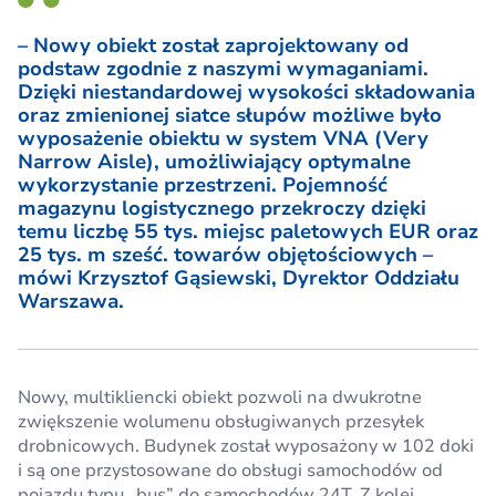
– Nowy obiekt został zaprojektowany od
podstaw zgodnie z naszymi wymaganiami.
Dzięki niestandardowej wysokości składowania
oraz zmienionej siatce słupów możliwe było
wyposażenie obiektu w system VNA (Very
Narrow Aisle), umożliwiający optymalne
wykorzystanie przestrzeni. Pojemność
magazynu logistycznego przekroczy dzięki
temu liczbę 55 tys. miejsc paletowych EUR oraz
25 tys. m sześć. towarów objętościowych –
mówi Krzysztof Gąsiewski, Dyrektor Oddziału
Warszawa.
Nowy, multikliencki obiekt pozwoli na dwukrotne
zwiększenie wolumenu obsługiwanych przesyłek
drobnicowych. Budynek został wyposażony w 102 doki
i są one przystosowane do obsługi samochodów od
pojazdu typu „bus” do samochodów 24T. Z kolei