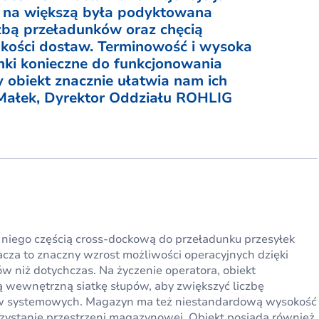
by na większą była podyktowana
zbą przeładunków oraz chęcią
akości dostaw. Terminowość i wysoka
unki konieczne do funkcjonowania
obiekt znacznie ułatwia nam ich
Małek, Dyrektor Oddziału ROHLIG
 niego częścią cross-dockową do przeładunku przesyłek
za to znaczny wzrost możliwości operacyjnych dzięki
w niż dotychczas. Na życzenie operatora, obiekt
 wewnętrzną siatkę słupów, aby zwiększyć liczbę
w systemowych. Magazyn ma też niestandardową wysokość
zystanie przestrzeni magazynowej. Obiekt posiada również