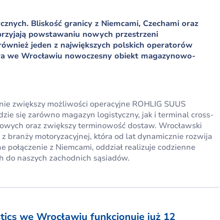
cznych. Bliskość granicy z Niemcami, Czechami oraz
sprzyjają powstawaniu nowych przestrzeni
również jeden z największych polskich operatorów
iera we Wrocławiu nowoczesny obiekt magazynowo-
znie zwiększy możliwości operacyjne ROHLIG SUUS
ie się zarówno magazyn logistyczny, jak i terminal cross-
icowych oraz zwiększy terminowość dostaw. Wrocławski
z branży motoryzacyjnej, która od lat dynamicznie rozwija
 połączenie z Niemcami, oddział realizuje codzienne
h do naszych zachodnich sąsiadów.
ics we Wrocławiu funkcjonuje już 12