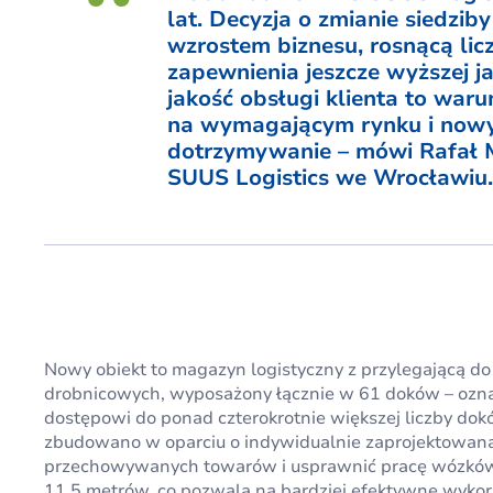
lat. Decyzja o zmianie siedzi
wzrostem biznesu, rosnącą lic
zapewnienia jeszcze wyższej j
jakość obsługi klienta to war
na wymagającym rynku i nowy 
dotrzymywanie – mówi Rafał 
SUUS Logistics we Wrocławiu.
Nowy obiekt to magazyn logistyczny z przylegającą do
drobnicowych, wyposażony łącznie w 61 doków – oznac
dostępowi do ponad czterokrotnie większej liczby dokó
zbudowano w oparciu o indywidualnie zaprojektowaną
przechowywanych towarów i usprawnić pracę wózkó
11,5 metrów, co pozwala na bardziej efektywne wykor