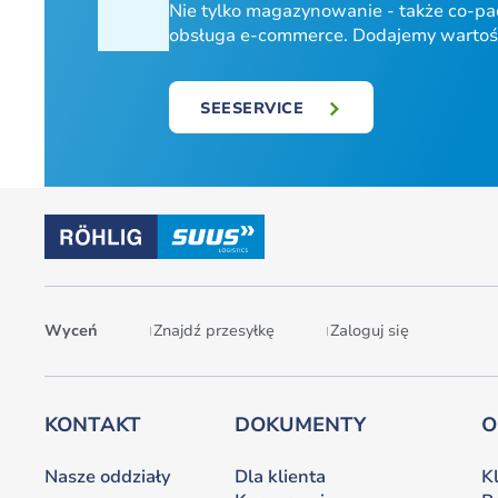
Nie tylko magazynowanie - także co-pack
obsługa e-commerce. Dodajemy wartość
SEESERVICE
Wyceń
Znajdź przesyłkę
Zaloguj się
KONTAKT
DOKUMENTY
O
Nasze oddziały
Dla klienta
K