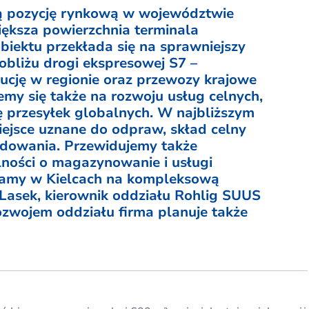
ą pozycję rynkową w województwie
iększa powierzchnia terminala
ektu przekłada się na sprawniejszy
obliżu drogi ekspresowej S7 –
ucję w regionie oraz przewozy krajowe
my się także na rozwoju usług celnych,
ę przesyłek globalnych. W najbliższym
ejsce uznane do odpraw, skład celny
dowania. Przewidujemy także
lności o magazynowanie i usługi
wiamy w Kielcach na kompleksową
 Lasek, kierownik oddziału Rohlig SUUS
rozwojem oddziału firma planuje także