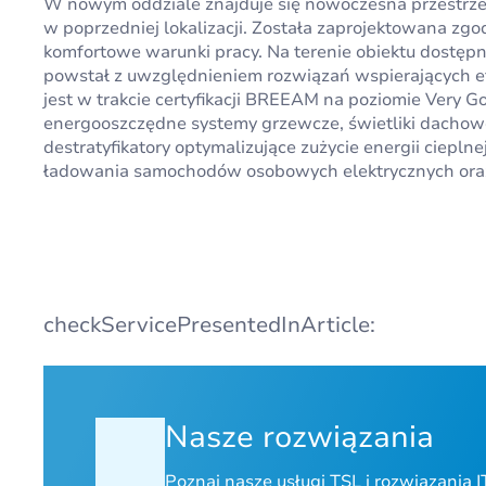
W nowym oddziale znajduje się nowoczesna przestrzeń
w poprzedniej lokalizacji. Została zaprojektowana zgod
komfortowe warunki pracy. Na terenie obiektu dostępn
powstał z uwzględnieniem rozwiązań wspierających e
jest w trakcie certyfikacji BREEAM na poziomie Very Go
energooszczędne systemy grzewcze, świetliki dachow
destratyfikatory optymalizujące zużycie energii cieplnej
ładowania samochodów osobowych elektrycznych oraz 
checkServicePresentedInArticle:
Nasze rozwiązania
Poznaj nasze usługi TSL i rozwiązania I