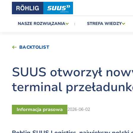
NASZE ROZWIĄZANIA
STREFA WIEDZY
BACKTOLIST
SUUS otworzył nowy
terminal przeładun
Informacja prasowa
2026-06-02
Rohlig SUUS Logistics, największy polski 