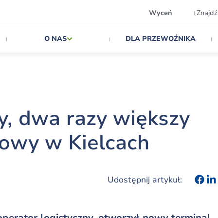
Wyceń
Znajdź
O NAS
DLA PRZEWOŹNIKA
, dwa razy większy
kowy w Kielcach
Udostępnij artykuł:
operator logistyczny, otworzył nowy terminal