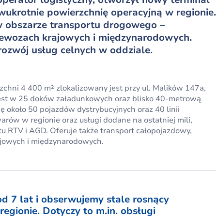
ukrotnie powierzchnię operacyjną w regionie.
 obszarze transportu drogowego –
zewozach krajowych i międzynarodowych.
rozwój usług celnych w oddziale.
hni 4 400 m² zlokalizowany jest przy ul. Malików 147a,
jest w 25 doków załadunkowych oraz blisko 40-metrową
 około 50 pojazdów dystrybucyjnych oraz 40 linii
ów w regionie oraz usługi dodane na ostatniej mili,
tu RTV i AGD. Oferuje także transport całopojazdowy,
rajowych i międzynarodowych.
od 7 lat i obserwujemy stale rosnący
regionie. Dotyczy to m.in. obsługi