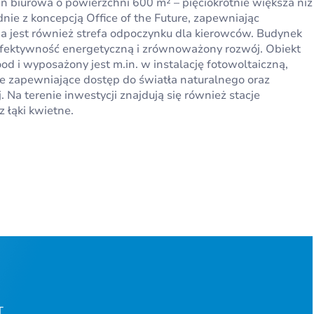
 biurowa o powierzchni 600 m² – pięciokrotnie większa niż
nie z koncepcją Office of the Future, zapewniając
a jest również strefa odpoczynku dla kierowców. Budynek
fektywność energetyczną i zrównoważony rozwój. Obiekt
od i wyposażony jest m.in. w instalację fotowoltaiczną,
e zapewniające dostęp do światła naturalnego oraz
. Na terenie inwestycji znajdują się również stacje
łąki kwietne.
T