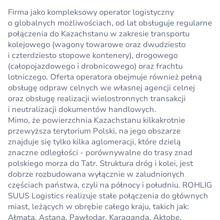
Firma jako kompleksowy operator logistyczny
o globalnych możliwościach, od lat obsługuje regularne
połączenia do Kazachstanu w zakresie transportu
kolejowego (wagony towarowe oraz dwudziesto
i czterdziesto stopowe kontenery), drogowego
(całopojazdowego i drobnicowego) oraz frachtu
lotniczego. Oferta operatora obejmuje również pełną
obsługę odpraw celnych we własnej agencji celnej
oraz obsługę realizacji wielostronnych transakcji
i neutralizacji dokumentów handlowych.
Mimo, że powierzchnia Kazachstanu kilkakrotnie
przewyższa terytorium Polski, na jego obszarze
znajduje się tylko kilka aglomeracji, które dzielą
znaczne odległości - porównywalne do trasy znad
polskiego morza do Tatr. Struktura dróg i kolei, jest
dobrze rozbudowana wyłącznie w zaludnionych
częściach państwa, czyli na północy i południu. ROHLIG
SUUS Logistics realizuje stałe połączenia do głównych
miast, leżących w obrębie całego kraju, takich jak:
Ałmata, Astana, Pawłodar, Karaganda, Aktobe,