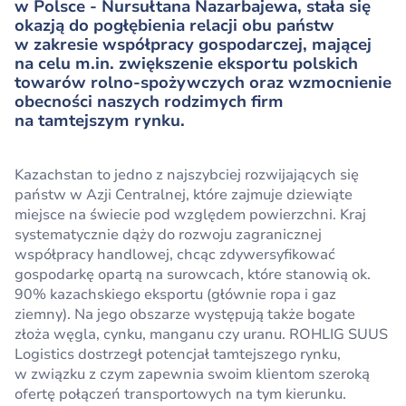
w Polsce - Nursułtana Nazarbajewa, stała się
okazją do pogłębienia relacji obu państw
w zakresie współpracy gospodarczej, mającej
na celu m.in. zwiększenie eksportu polskich
towarów rolno-spożywczych oraz wzmocnienie
obecności naszych rodzimych firm
na tamtejszym rynku.
Kazachstan to jedno z najszybciej rozwijających się
państw w Azji Centralnej, które zajmuje dziewiąte
miejsce na świecie pod względem powierzchni. Kraj
systematycznie dąży do rozwoju zagranicznej
współpracy handlowej, chcąc zdywersyfikować
gospodarkę opartą na surowcach, które stanowią ok.
90% kazachskiego eksportu (głównie ropa i gaz
ziemny). Na jego obszarze występują także bogate
złoża węgla, cynku, manganu czy uranu. ROHLIG SUUS
Logistics dostrzegł potencjał tamtejszego rynku,
w związku z czym zapewnia swoim klientom szeroką
ofertę połączeń transportowych na tym kierunku.