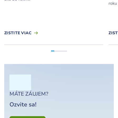
roku
ZISTITE VIAC
ZIST
MÁTE ZÁUJEM?
Ozvite sa!