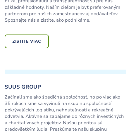
Etika, profesionalita a transparentnosť sú pre nás
základné hodnoty. Naším cieľom je byť preferovaným
partnerom pre našich zamestnancov aj dodávateľov.
Spoznajte nás a zistite, ako podnikáme.
ZISTITE VIAC
SUUS GROUP
Začínali sme ako špedičná spoločnosť, no po viac ako
35 rokoch sme sa vyvinuli na skupinu spoločností
pokrývajúcich logistiku, nehnuteľnosti a rekreačné
odvetvia. Aktívne sa zapájame do rôznych investičných
a charitatívnych projektov. Našou prioritou sú
predovšetkým ľudia. Preskúmajte našu skupinu