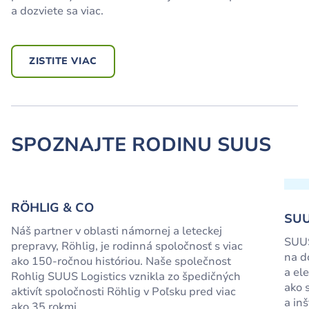
a dozviete sa viac.
ZISTITE VIAC
SPOZNAJTE RODINU SUUS
RÖHLIG & CO
SUU
Náš partner v oblasti námornej a leteckej
SUUS
prepravy, Röhlig, je rodinná spoločnosť s viac
na d
ako 150-ročnou históriou. Naše společnost
a el
Rohlig SUUS Logistics vznikla zo špedičných
ako 
aktivít spoločnosti Röhlig v Poľsku pred viac
a inš
ako 35 rokmi.