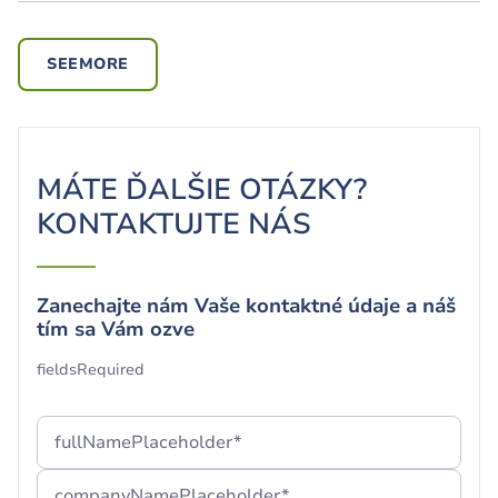
SEEMORE
MÁTE ĎALŠIE OTÁZKY?
KONTAKTUJTE NÁS
Zanechajte nám Vaše kontaktné údaje a náš
Váš formulár bol úspešne odoslaný!
tím sa Vám ozve
Ďakujeme a tešíme sa, že ste s nami.
fieldsRequired
Ak nemôžete nájsť našu správu, odporúčame
fullNamePlaceholder*
skontrolovať priečinok „Spam“ alebo počkať niekoľko
minút
companyNamePlaceholder*