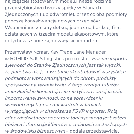
najczęściej stosowanym modelu, nasze rodzime
przedsiębiorstwo tworzy spółkę w Stanach
Zjednoczonych (lub odwrotnie), przez co oba podmioty
ponoszą konsekwencje nowych przepisów.
Wspomniane zmiany dotkną jednak najbardziej firm,
działających w trzecim modelu eksportowym, które
dotychczas same zajmowały się importem.
Przemysław Komar, Key Trade Lane Manager
w ROHLIG SUUS Logistics podkreśla –
Poziom importu
żywności do Stanów Zjednoczonych jest tak wysoki,
że państwo nie jest w stanie skontrolować wszystkich
podmiotów wprowadzających do obrotu produkty
spożywcze na terenie kraju. Z tego względu służby
amerykańskie koncertują się nie tyle na samej ocenie
importowanej żywności, co na sprawdzeniu
wewnętrznych procedur kontroli w firmach
występujących w charakterze FSVP Importer. Rolą
odpowiedzialnego operatora logistycznego jest zatem
bieżąca informacja klientów o zmianach zachodzących
w środowisku biznesowym
– dodaje przedstawiciel