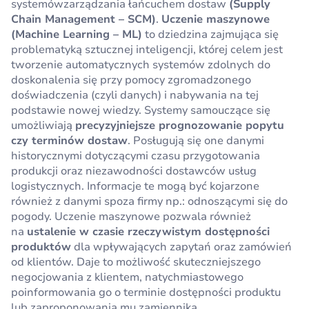
systemówzarządzania łańcuchem dostaw
(Supply
Chain Management – SCM)
.
Uczenie maszynowe
(Machine Learning – ML)
to dziedzina zajmująca się
problematyką sztucznej inteligencji, której celem jest
tworzenie automatycznych systemów zdolnych do
doskonalenia się przy pomocy zgromadzonego
doświadczenia (czyli danych) i nabywania na tej
podstawie nowej wiedzy. Systemy samouczące się
umożliwiają
precyzyjniejsze prognozowanie popytu
czy terminów dostaw
. Posługują się one danymi
historycznymi dotyczącymi czasu przygotowania
produkcji oraz niezawodności dostawców usług
logistycznych. Informacje te mogą być kojarzone
również z danymi spoza firmy np.: odnoszącymi się do
pogody. Uczenie maszynowe pozwala również
na
ustalenie w czasie rzeczywistym dostępności
produktów
dla wpływających zapytań oraz zamówień
od klientów. Daje to możliwość skuteczniejszego
negocjowania z klientem, natychmiastowego
poinformowania go o terminie dostępności produktu
lub zaproponowania mu zamiennika.