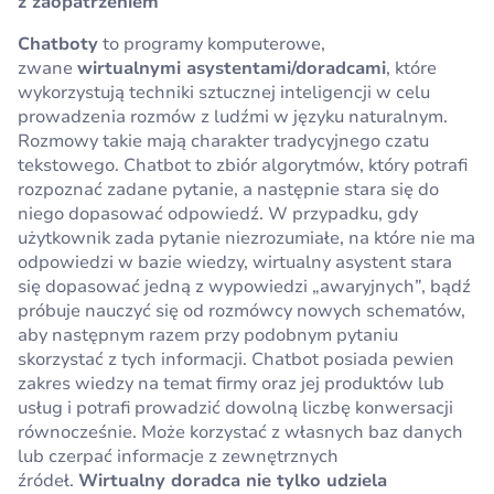
z zaopatrzeniem
Chatboty
to programy komputerowe,
zwane
wirtualnymi asystentami/doradcami
, które
wykorzystują techniki sztucznej inteligencji w celu
prowadzenia rozmów z ludźmi w języku naturalnym.
Rozmowy takie mają charakter tradycyjnego czatu
tekstowego. Chatbot to zbiór algorytmów, który potrafi
rozpoznać zadane pytanie, a następnie stara się do
niego dopasować odpowiedź. W przypadku, gdy
użytkownik zada pytanie niezrozumiałe, na które nie ma
odpowiedzi w bazie wiedzy, wirtualny asystent stara
się dopasować jedną z wypowiedzi „awaryjnych”, bądź
próbuje nauczyć się od rozmówcy nowych schematów,
aby następnym razem przy podobnym pytaniu
skorzystać z tych informacji. Chatbot posiada pewien
zakres wiedzy na temat firmy oraz jej produktów lub
usług i potrafi prowadzić dowolną liczbę konwersacji
równocześnie. Może korzystać z własnych baz danych
lub czerpać informacje z zewnętrznych
źródeł.
Wirtualny doradca nie tylko udziela