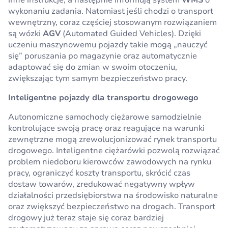
inne instrukcje, a następnie informują system
WMS
o
wykonaniu zadania. Natomiast jeśli chodzi o transport
wewnętrzny, coraz częściej stosowanym rozwiązaniem
są wózki
AGV
(Automated Guided Vehicles). Dzięki
uczeniu maszynowemu pojazdy takie mogą „nauczyć
się” poruszania po magazynie oraz automatycznie
adaptować się do zmian w swoim otoczeniu,
zwiększając tym samym bezpieczeństwo pracy.
Inteligentne pojazdy dla transportu drogowego
Autonomiczne samochody ciężarowe samodzielnie
kontrolujące swoją pracę oraz reagujące na warunki
zewnętrzne mogą zrewolucjonizować rynek transportu
drogowego. Inteligentne ciężarówki pozwolą rozwiązać
problem niedoboru kierowców zawodowych na rynku
pracy, ograniczyć koszty transportu, skrócić czas
dostaw towarów, zredukować negatywny wpływ
działalności przedsiębiorstwa na środowisko naturalne
oraz zwiększyć bezpieczeństwo na drogach. Transport
drogowy już teraz staje się coraz bardziej