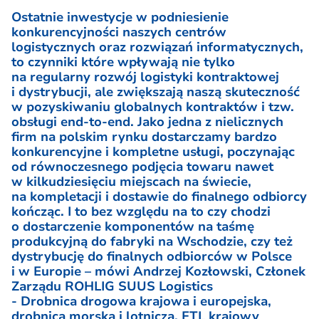
Ostatnie inwestycje w podniesienie
konkurencyjności naszych centrów
logistycznych oraz rozwiązań informatycznych,
to czynniki które wpływają nie tylko
na regularny rozwój logistyki kontraktowej
i dystrybucji, ale zwiększają naszą skuteczność
w pozyskiwaniu globalnych kontraktów i tzw.
obsługi end-to-end. Jako jedna z nielicznych
firm na polskim rynku dostarczamy bardzo
konkurencyjne i kompletne usługi, poczynając
od równoczesnego podjęcia towaru nawet
w kilkudziesięciu miejscach na świecie,
na kompletacji i dostawie do finalnego odbiorcy
kończąc. I to bez względu na to czy chodzi
o dostarczenie komponentów na taśmę
produkcyjną do fabryki na Wschodzie, czy też
dystrybucję do finalnych odbiorców w Polsce
i w Europie – mówi Andrzej Kozłowski, Członek
Zarządu ROHLIG SUUS Logistics
- Drobnica drogowa krajowa i europejska,
drobnica morska i lotnicza, FTL krajowy