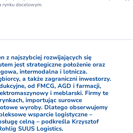
na rynku docelowym.
n z najszybciej rozwijających się
tem jest strategiczne położenie oraz
gowa, intermodalna i lotnicza.
ębiorcy, a także zagraniczni inwestorzy.
odukcyjne, od FMCG, AGD i farmacji,
lektromaszynowy i meblarski. Firmy te
 rynkach, importując surowce
 gotowe wyroby. Dlatego obserwujemy
pleksowe wsparcie logistyczne –
sługę celną – podkreśla Krzysztof
Rohlig SUUS Logistics.