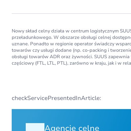
Nowy skład celny działa w centrum logistycznym SUUSa
przeładunkowego. W obszarze obsługi celnej dostępn
uznane. Ponadto w regionie operator świadczy wsparci
towarów czy usługi dodane (np. co-packing i tworzen
obsługi towarów ADR oraz żywności. SUUS zapewnia t
częściowy (FTL, LTL, PTL), zarówno w kraju, jak i w re
checkServicePresentedInArticle:
Agencje celne