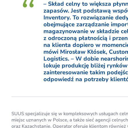
– Skład celny to większa pły
zapasów. Jest podstawą wsp
Inventory. To rozwiązanie de
obejmujące zarządzanie impor
magazynowanie w składzie ce
z odroczoną płatnością i prze
na klienta dopiero w momenc
mówi Mirosław Kłósek, Custom
Logistics. – W dobie nearshori
lokuje produkcję bliżej rynkó
zainteresowanie takim podejśc
odpowiedź na potrzeby klient
SUUS specjalizuje się w kompleksowych usługach cel
miejsc uznanych w Polsce, a także sieć agencji celn
oraz Kazachstanie. Operator oferuje klientom równie