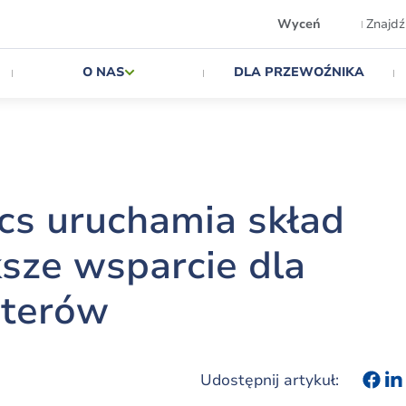
Wyceń
Znajdź
O NAS
DLA PRZEWOŹNIKA
cs uruchamia skład
ksze wsparcie dla
rterów
Udostępnij artykuł: