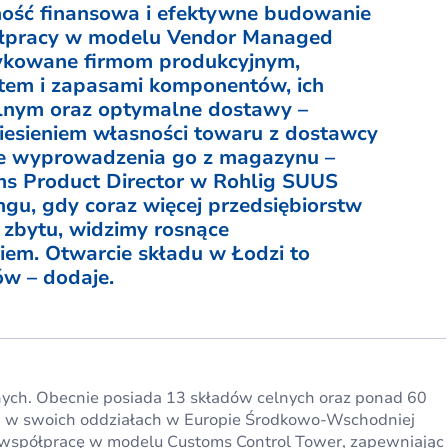
nność finansowa i efektywne budowanie
ółpracy w modelu Vendor Managed
dykowane firmom produkcyjnym,
tem i zapasami komponentów, ich
lnym oraz optymalne dostawy –
niesieniem własności towaru z dostawcy
ie wyprowadzenia go z magazynu –
s Product Director w Rohlig SUUS
ngu, gdy coraz więcej przedsiębiorstw
w zbytu, widzimy rosnące
iem. Otwarcie składu w Łodzi to
ów – dodaje.
nych. Obecnie posiada 13 składów celnych oraz ponad 60
ych w swoich oddziałach w Europie Środkowo-Wschodniej
ż współpracę w modelu Customs Control Tower, zapewniając