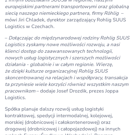
z innymi oddziałami SUUSa w regionie, naszymi
europejskimi partnerami transportowymi oraz globalną
siecią naszego niemieckiego partnera, firmy Röhlig
–
mówi Jiri Chladek, dyrektor zarządzający Rohlig SUUS
Logistics w Czechach.
–
Dołączając do międzynarodowej rodziny Rohlig SUUS
Logistics zyskamy nowe możliwości rozwoju, a nasi
klienci dostęp do zaawansowanych technologii,
nowych usług logistycznych i szerszych możliwości
działania - globalnie i w całym regionie. Wierzę,
że dzięki kulturze organizacyjnej Rohlig SUUS
skoncentrowanej na relacjach i współpracy, transakcja
ta przyniesie wiele korzyści również wszystkim naszym
pracownikom
– dodaje Josef Drozdik, prezes Joppa
Logistics.
Spółka planuje dalszy rozwój usług logistyki
kontraktowej, spedycji intermodalnej, kolejowej,
morskiej (drobnicowej i całokontenerowej) oraz
drogowej (drobnicowej i całopojazdowej) na innych