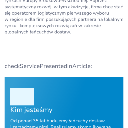
rynkach Europy Środkowo-Wschodniej. Poprzez
systematyczny rozwój, w tym akwizycje, firma chce stać
się operatorem logistycznym pierwszego wyboru
w regionie dla firm poszukujących partnera na lokalnym
rynku i kompleksowych rozwiązań w zakresie
globalnych łańcuchów dostaw.
checkServicePresentedInArticle:
Kim jesteśmy
Od ponad 35 lat budujemy łańcuchy dostaw
i zarządzamy nimi. Realizujemy skomplikowane,