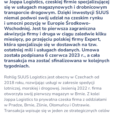
w Joppa Logistics, czeskiej firmie specjalizującej
się w usługach magazynowych i drobnicowym
transporcie drogowym. Dzięki inwestycji SUUS
niemal podwoi swój udział na czeskim rynku
i umocni pozycję w Europie Środkowo-
Wschodniej. Jest to pierwsza zagraniczna
akwizycja firmy i druga w ciągu zaledwie kilku
miesięcy, po przejęciu polskiej firmy Expert,
która specjalizuje się w dostawach na tzw.
ostatniej mili i usługach dodanych. Umowa
została podpisana 6 czerwca 2023 r., a cała
transakcja ma zostać sfinalizowana w kolejnych
tygodniach.
Rohlig SUUS Logistics jest obecny w Czechach od
2018 roku, rozwijając usługi w zakresie spedycji
lotniczej, morskiej i drogowej. Jesienią 2022 r. firma
otworzyła swój pierwszy magazyn w Brnie. Z kolei
Joppa Logistics to prywatna czeska firma z oddziałami
w Pradze, Brnie, Zlinie, Ołomuńcu i Ostrawie.
Transakcja wpisuje się w jeden ze strategicznych celów