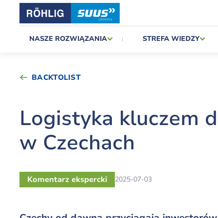
NASZE ROZWIĄZANIA
STREFA WIEDZY
BACKTOLIST
Logistyka kluczem d
w Czechach
Komentarz ekspercki
2025-07-03
Czechy od dawna przyciągają inwestorów 