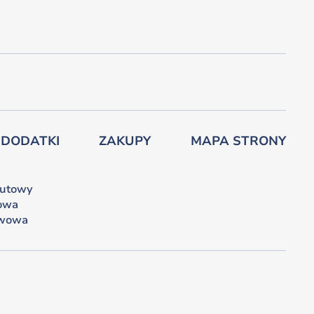
 DODATKI
ZAKUPY
MAPA STRONY
lutowy
owa
iwowa