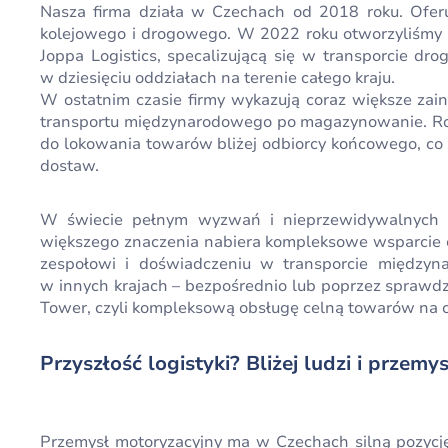
Nasza firma działa w Czechach od 2018 roku. Oferuj
kolejowego i drogowego. W 2022 roku otworzyliśmy p
Joppa Logistics, specalizującą się w transporcie 
w dziesięciu oddziałach na terenie całego kraju.
W ostatnim czasie firmy wykazują coraz większe za
transportu międzynarodowego po magazynowanie. Ros
do lokowania towarów bliżej odbiorcy końcowego, co
dostaw.
W świecie pełnym wyzwań i nieprzewidywalnych re
większego znaczenia nabiera kompleksowe wsparcie c
zespołowi i doświadczeniu w transporcie międzyn
w innych krajach – bezpośrednio lub poprzez sprawd
Tower, czyli kompleksową obsługę celną towarów na ca
Przyszłość logistyki? Bliżej ludzi i przemy
Przemysł motoryzacyjny ma w Czechach silną pozycję,