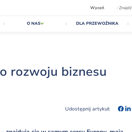
Wyceń
Znajdź
O NAS
DLA PRZEWOŹNIKA
o rozwoju biznesu
Udostępnij artykuł:
– znajdują się w samym sercu Europy, mają