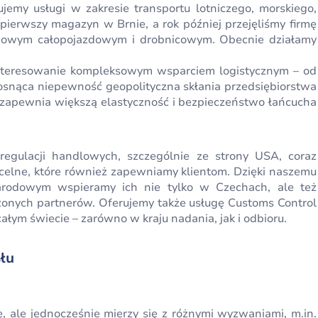
emy usługi w zakresie transportu lotniczego, morskiego,
ierwszy magazyn w Brnie, a rok później przejęliśmy firmę
drogowym całopojazdowym i drobnicowym. Obecnie działamy
interesowanie kompleksowym wsparciem logistycznym – od
nąca niepewność geopolityczna skłania przedsiębiorstwa
 zapewnia większą elastyczność i bezpieczeństwo łańcucha
gulacji handlowych, szczególnie ze strony USA, coraz
elne, które również zapewniamy klientom. Dzięki naszemu
arodowym wspieramy ich nie tylko w Czechach, ale też
zonych partnerów. Oferujemy także usługę Customs Control
łym świecie – zarówno w kraju nadania, jak i odbioru.
słu
 ale jednocześnie mierzy się z różnymi wyzwaniami, m.in.