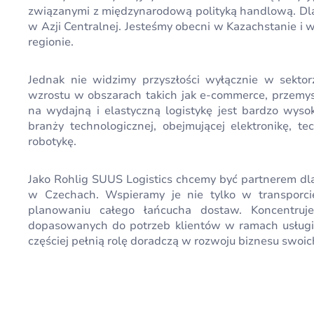
związanymi z międzynarodową polityką handlową. Dlat
w Azji Centralnej. Jesteśmy obecni w Kazachstanie i w
regionie.
Jednak nie widzimy przyszłości wyłącznie w sekto
wzrostu w obszarach takich jak e-commerce, przemysł
na wydajną i elastyczną logistykę jest bardzo wyso
branży technologicznej, obejmującej elektronikę, te
robotykę.
Jako Rohlig SUUS Logistics chcemy być partnerem dla 
w Czechach. Wspieramy je nie tylko w transporci
planowaniu całego łańcucha dostaw. Koncentruje
dopasowanych do potrzeb klientów w ramach usługi S
częściej pełnią rolę doradczą w rozwoju biznesu swoic