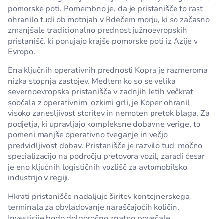
pomorske poti. Pomembno je, da je pristanišče to rast
ohranilo tudi ob motnjah v Rdečem morju, ki so začasno
zmanjšale tradicionalno prednost južnoevropskih
pristanišč, ki ponujajo krajše pomorske poti iz Azije v
Evropo.
Ena ključnih operativnih prednosti Kopra je razmeroma
nizka stopnja zastojev. Medtem ko so se velika
severnoevropska pristanišča v zadnjih letih večkrat
soočala z operativnimi ozkimi grli, je Koper ohranil
visoko zanesljivost storitev in nemoten pretok blaga. Za
podjetja, ki upravljajo kompleksne dobavne verige, to
pomeni manjše operativno tveganje in večjo
predvidljivost dobav. Pristanišče je razvilo tudi močno
specializacijo na področju pretovora vozil, zaradi česar
je eno ključnih logističnih vozlišč za avtomobilsko
industrijo v regiji.
Hkrati pristanišče nadaljuje širitev kontejnerskega
terminala za obvladovanje naraščajočih količin.
Investicije bodo dolgoročno znatno povečale