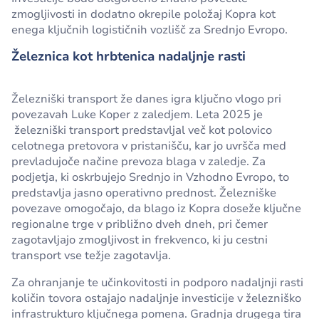
zmogljivosti in dodatno okrepile položaj Kopra kot
enega ključnih logističnih vozlišč za Srednjo Evropo.
Železnica kot hrbtenica nadaljnje rasti
Železniški transport že danes igra ključno vlogo pri
povezavah Luke Koper z zaledjem. Leta 2025 je
železniški transport predstavljal več kot polovico
celotnega pretovora v pristanišču, kar jo uvršča med
prevladujoče načine prevoza blaga v zaledje. Za
podjetja, ki oskrbujejo Srednjo in Vzhodno Evropo, to
predstavlja jasno operativno prednost. Železniške
povezave omogočajo, da blago iz Kopra doseže ključne
regionalne trge v približno dveh dneh, pri čemer
zagotavljajo zmogljivost in frekvenco, ki ju cestni
transport vse težje zagotavlja.
Za ohranjanje te učinkovitosti in podporo nadaljnji rasti
količin tovora ostajajo nadaljnje investicije v železniško
infrastrukturo ključnega pomena. Gradnja drugega tira