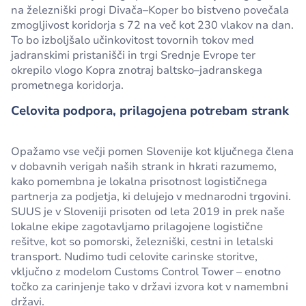
na železniški progi Divača–Koper bo bistveno povečala
zmogljivost koridorja s 72 na več kot 230 vlakov na dan.
To bo izboljšalo učinkovitost tovornih tokov med
jadranskimi pristanišči in trgi Srednje Evrope ter
okrepilo vlogo Kopra znotraj baltsko–jadranskega
prometnega koridorja.
Celovita podpora, prilagojena potrebam strank
Opažamo vse večji pomen Slovenije kot ključnega člena
v dobavnih verigah naših strank in hkrati razumemo,
kako pomembna je lokalna prisotnost logističnega
partnerja za podjetja, ki delujejo v mednarodni trgovini.
SUUS je v Sloveniji prisoten od leta 2019 in prek naše
lokalne ekipe zagotavljamo prilagojene logistične
rešitve, kot so pomorski, železniški, cestni in letalski
transport. Nudimo tudi celovite carinske storitve,
vključno z modelom Customs Control Tower – enotno
točko za carinjenje tako v državi izvora kot v namembni
državi.