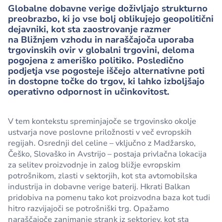
Globalne dobavne verige doživljajo strukturno
preobrazbo, ki jo vse bolj oblikujejo geopolitični
dejavniki, kot sta zaostrovanje razmer
na Bližnjem vzhodu in naraščajoča uporaba
trgovinskih ovir v globalni trgovini, deloma
pogojena z ameriško politiko. Posledično
podjetja vse pogosteje iščejo alternativne poti
in dostopne točke do trgov, ki lahko izboljšajo
operativno odpornost in učinkovitost.
V tem kontekstu spreminjajoče se trgovinsko okolje
ustvarja nove poslovne priložnosti v več evropskih
regijah. Osrednji del celine – vključno z Madžarsko,
Češko, Slovaško in Avstrijo – postaja privlačna lokacija
za selitev proizvodnje in zalog bližje evropskim
potrošnikom, zlasti v sektorjih, kot sta avtomobilska
industrija in dobavne verige baterij. Hkrati Balkan
pridobiva na pomenu tako kot proizvodna baza kot tudi
hitro razvijajoči se potrošniški trg. Opažamo
naraščajoče zanimanje strank iz sektorjev, kot sta