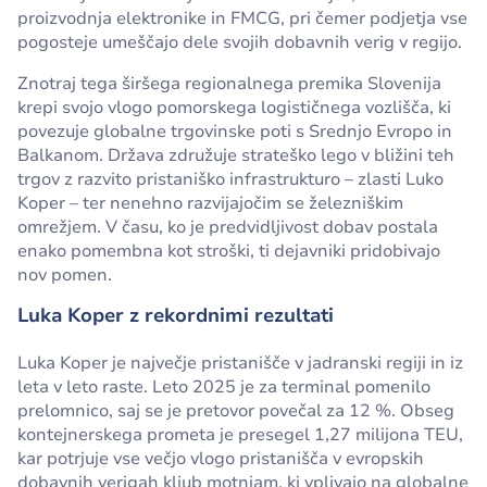
proizvodnja elektronike in FMCG, pri čemer podjetja vse
pogosteje umeščajo dele svojih dobavnih verig v regijo.
Znotraj tega širšega regionalnega premika Slovenija
krepi svojo vlogo pomorskega logističnega vozlišča, ki
povezuje globalne trgovinske poti s Srednjo Evropo in
Balkanom. Država združuje strateško lego v bližini teh
trgov z razvito pristaniško infrastrukturo – zlasti Luko
Koper – ter nenehno razvijajočim se železniškim
omrežjem. V času, ko je predvidljivost dobav postala
enako pomembna kot stroški, ti dejavniki pridobivajo
nov pomen.
Luka Koper z rekordnimi rezultati
Luka Koper je največje pristanišče v jadranski regiji in iz
leta v leto raste. Leto 2025 je za terminal pomenilo
prelomnico, saj se je pretovor povečal za 12 %. Obseg
kontejnerskega prometa je presegel 1,27 milijona TEU,
kar potrjuje vse večjo vlogo pristanišča v evropskih
dobavnih verigah kljub motnjam, ki vplivajo na globalne