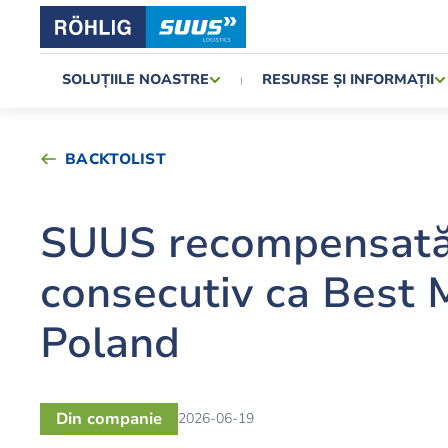
SOLUȚIILE NOASTRE
RESURSE ȘI INFORMAȚII
BACKTOLIST
SUUS recompensată 
consecutiv ca Best
Poland
Din companie
2026-06-19