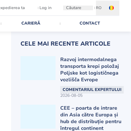
expedierea ta
Log in
Căutare
RO
CARIERĂ
CONTACT
CELE MAI RECENTE ARTICOLE
Razvoj intermodalnega
transporta krepi položaj
Poljske kot logističnega
vozlišča Evrope
COMENTARIUL EXPERTULUI
2026-08-05
CEE – poarta de intrare
din Asia către Europa și
hub de distribuție pentru
întregul continent