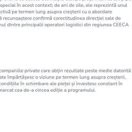
pecial în acest context; de ani de zile, ele reprezintă unul
ctivă pe termen lung asupra creșterii cu o abordare
recunoaștere confirmă corectitudinea direcției sale de
nul dintre principalii operatori logistici din regiunea CEECA
aniile private care obțin rezultate peste medie datorită
te împărtășesc o viziune pe termen lung asupra creșterii,
condițiile în schimbare ale pieței și investesc constant în
marcat cea de-a cincea ediție a programului.