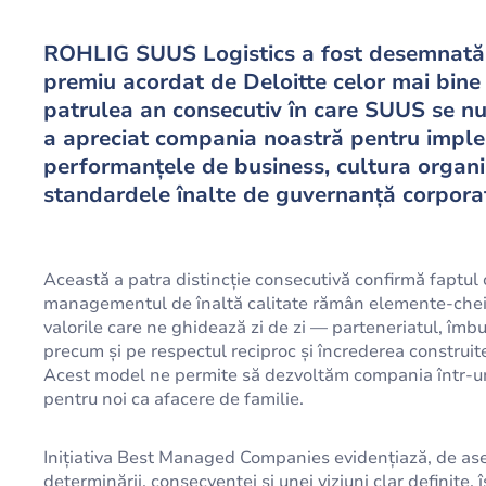
ROHLIG SUUS Logistics a fost desemnată
premiu acordat de Deloitte celor mai bine 
patrulea an consecutiv în care SUUS se num
a apreciat compania noastră pentru imple
performanțele de business, cultura organiz
standardele înalte de guvernanță corporat
Această a patra distincție consecutivă confirmă faptul
managementul de înaltă calitate rămân elemente-chei
valorile care ne ghidează zi de zi — parteneriatul, îmbu
precum și pe respectul reciproc și încrederea construite în
Acest model ne permite să dezvoltăm compania într-un
pentru noi ca afacere de familie.
Inițiativa Best Managed Companies evidențiază, de ase
determinării, consecvenței și unei viziuni clar definite, î