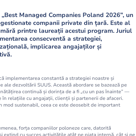
 „Best Managed Companies Poland 2026”, un
gestionate companii private din țară. Este al
ără printre laureații acestui program. Juriul
mentarea consecventă a strategiei,
ațională, implicarea angajaților și
ivă.
 că implementarea constantă a strategiei noastre și
e ale dezvoltării SUUS. Această abordare se bazează pe
nătățirea continuă și dorința de a fi „cu un pas înainte” —
 relațiile cu angajații, clienții și partenerii de afaceri.
 mod sustenabil, ceea ce este deosebit de important
menea, forța companiilor poloneze care, datorită
și extind cu succes activitățile atât pe piața internă, cât și pe