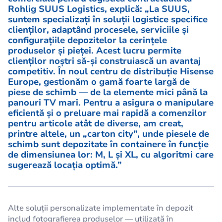
Rohlig SUUS Logistics, explică: „La SUUS,
suntem specializați în soluții logistice specifice
clienților, adaptând procesele, serviciile și
configurațiile depozitelor la cerințele
produselor și pieței. Acest lucru permite
clienților noștri să-și construiască un avantaj
competitiv. În noul centru de distribuție Hisense
Europe, gestionăm o gamă foarte largă de
piese de schimb — de la elemente mici până la
panouri TV mari. Pentru a asigura o manipulare
eficientă și o preluare mai rapidă a comenzilor
pentru articole atât de diverse, am creat,
printre altele, un „carton city”, unde piesele de
schimb sunt depozitate în containere în funcție
de dimensiunea lor: M, L și XL, cu algoritmi care
sugerează locația optimă.”
Alte soluții personalizate implementate în depozit
includ fotografierea produselor — utilizată în