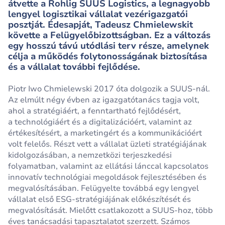
átvette a Rohlig SUUS Logistics, a legnagyobb
lengyel logisztikai vállalat vezérigazgatói
posztját. Édesapját, Tadeusz Chmielewskit
követte a Felügyelőbizottságban. Ez a változás
egy hosszú távú utódlási terv része, amelynek
célja a működés folytonosságának biztosítása
és a vállalat további fejlődése.
Piotr Iwo Chmielewski 2017 óta dolgozik a SUUS-nál.
Az elmúlt négy évben az igazgatótanács tagja volt,
ahol a stratégiáért, a fenntartható fejlődésért,
a technológiáért és a digitalizációért, valamint az
értékesítésért, a marketingért és a kommunikációért
volt felelős. Részt vett a vállalat üzleti stratégiájának
kidolgozásában, a nemzetközi terjeszkedési
folyamatban, valamint az ellátási lánccal kapcsolatos
innovatív technológiai megoldások fejlesztésében és
megvalósításában. Felügyelte továbbá egy lengyel
vállalat első ESG-stratégiájának előkészítését és
megvalósítását. Mielőtt csatlakozott a SUUS-hoz, több
éves tanácsadási tapasztalatot szerzett. Számos