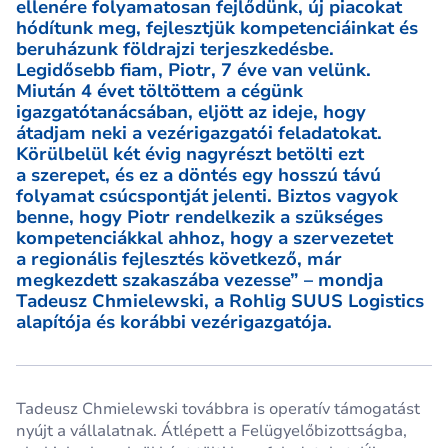
ellenére folyamatosan fejlődünk, új piacokat
hódítunk meg, fejlesztjük kompetenciáinkat és
beruházunk földrajzi terjeszkedésbe.
Legidősebb fiam, Piotr, 7 éve van velünk.
Miután 4 évet töltöttem a cégünk
igazgatótanácsában, eljött az ideje, hogy
átadjam neki a vezérigazgatói feladatokat.
Körülbelül két évig nagyrészt betölti ezt
a szerepet, és ez a döntés egy hosszú távú
folyamat csúcspontját jelenti. Biztos vagyok
benne, hogy Piotr rendelkezik a szükséges
kompetenciákkal ahhoz, hogy a szervezetet
a regionális fejlesztés következő, már
megkezdett szakaszába vezesse” – mondja
Tadeusz Chmielewski, a Rohlig SUUS Logistics
alapítója és korábbi vezérigazgatója.
Tadeusz Chmielewski továbbra is operatív támogatást
nyújt a vállalatnak. Átlépett a Felügyelőbizottságba,