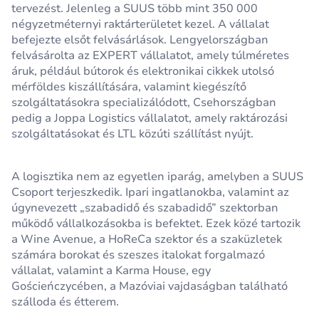
tervezést. Jelenleg a SUUS több mint 350 000
négyzetméternyi raktárterületet kezel. A vállalat
befejezte elsőt felvásárlások. Lengyelországban
felvásárolta az EXPERT vállalatot, amely túlméretes
áruk, például bútorok és elektronikai cikkek utolsó
mérföldes kiszállítására, valamint kiegészítő
szolgáltatásokra specializálódott, Csehországban
pedig a Joppa Logistics vállalatot, amely raktározási
szolgáltatásokat és LTL közúti szállítást nyújt.
A logisztika nem az egyetlen iparág, amelyben a SUUS
Csoport terjeszkedik. Ipari ingatlanokba, valamint az
úgynevezett „szabadidő és szabadidő” szektorban
működő vállalkozásokba is befektet. Ezek közé tartozik
a Wine Avenue, a HoReCa szektor és a szaküzletek
számára borokat és szeszes italokat forgalmazó
vállalat, valamint a Karma House, egy
Gościeńczycében, a Mazóviai vajdaságban található
szálloda és étterem.