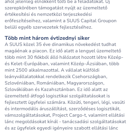
ahol jelenleg elnökként tölti be a feladatokat. Új
szerepkörében támogatást nyújt az üzemeltető
értékesítési és nemzetközi terjeszkedési
erőfeszítéseihez, valamint a SUUS Capital Groupon
belüli egyéb szervezetek fejlesztéséhez.
Több mint három évtizednyi siker
A SUUS közel 35 éve dinamikus növekedést tudhat
magáénak a piacon. Ez idő alatt a lengyel üzemeltető
több mint 30 fiókból álló hálózatot hozott létre Közép-
és Kelet-Európában, valamint Közép-Ázsiában, több
mint 2500 alkalmazottal. A vállalat külföldi
leányvállalatokkal rendelkezik Csehországban,
Szlovéniában, Romániában, Magyarországon,
Szlovákiában és Kazahsztánban. Ez idő alatt az
üzemeltető átfogó logisztikai szolgáltatásokat is
fejlesztett ügyfelei számára. Közúti, tengeri, légi, vasúti
és intermodális áruszállítást, szerződéses logisztikát,
vámszolgáltatásokat, Project Cargo-t, valamint ellátási
lánc megoldásokat kínál - tanácsadási szolgáltatásokat
és az ügyfelek egyedi igényeire szabott ellátási lánc