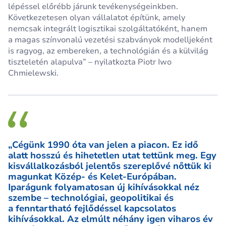
lépéssel előrébb járunk tevékenységeinkben.
Következetesen olyan vállalatot építünk, amely
nemcsak integrált logisztikai szolgáltatóként, hanem
a magas színvonalú vezetési szabványok modelljeként
is ragyog, az embereken, a technológián és a külvilág
tiszteletén alapulva” – nyilatkozta Piotr Iwo
Chmielewski.
„Cégünk 1990 óta van jelen a piacon. Ez idő
alatt hosszú és hihetetlen utat tettünk meg. Egy
kisvállalkozásból jelentős szereplővé nőttük ki
magunkat Közép- és Kelet-Európában.
Iparágunk folyamatosan új kihívásokkal néz
szembe – technológiai, geopolitikai és
a fenntartható fejlődéssel kapcsolatos
kihívásokkal. Az elmúlt néhány igen viharos év