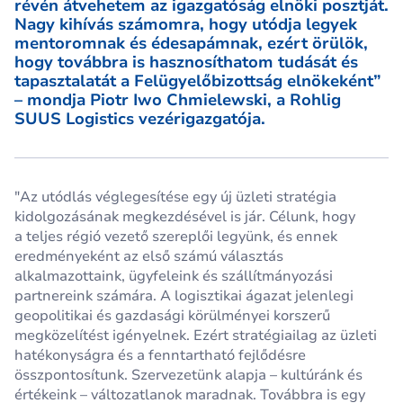
révén átvehetem az igazgatóság elnöki posztját.
Nagy kihívás számomra, hogy utódja legyek
mentoromnak és édesapámnak, ezért örülök,
hogy továbbra is hasznosíthatom tudását és
tapasztalatát a Felügyelőbizottság elnökeként”
– mondja Piotr Iwo Chmielewski, a Rohlig
SUUS Logistics vezérigazgatója.
"Az utódlás véglegesítése egy új üzleti stratégia
kidolgozásának megkezdésével is jár. Célunk, hogy
a teljes régió vezető szereplői legyünk, és ennek
eredményeként az első számú választás
alkalmazottaink, ügyfeleink és szállítmányozási
partnereink számára. A logisztikai ágazat jelenlegi
geopolitikai és gazdasági körülményei korszerű
megközelítést igényelnek. Ezért stratégiailag az üzleti
hatékonyságra és a fenntartható fejlődésre
összpontosítunk. Szervezetünk alapja – kultúránk és
értékeink – változatlanok maradnak. Továbbra is egy