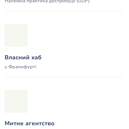
Належна практика дистрибуції (GDP)
Власний хаб
у Франкфурті
Митне агентство