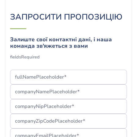
ЗАПРОСИТИ ПРОПОЗИЦІЮ
Залиште свої контактні дані, і наша
команда зв'яжеться з вами
Форму успішно надіслано!
fieldsRequired
Дякуємо! Ми раді, що Ви з нами.
fullNamePlaceholder*
Якщо ви не можете знайти наше повідомлення,
радимо перевірити папку «Спам» або зачекати
companyNamePlaceholder*
кілька хвилин.
companyNipPlaceholder*
companyZipCodePlaceholder*
companyEmailPlaceholder*